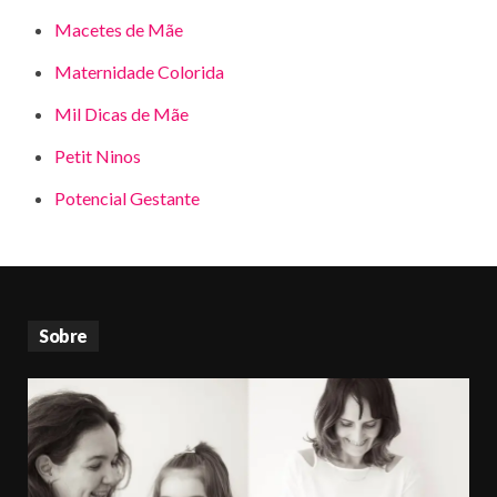
Macetes de Mãe
Maternidade Colorida
Mil Dicas de Mãe
Petit Ninos
Potencial Gestante
Sobre