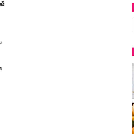
bê
 a
R