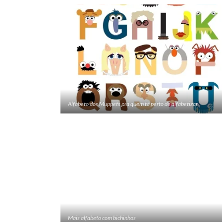
Alfabeto dos Muppets pra quem tá perto de alfabetizar
Mais alfabeto com bichinhos