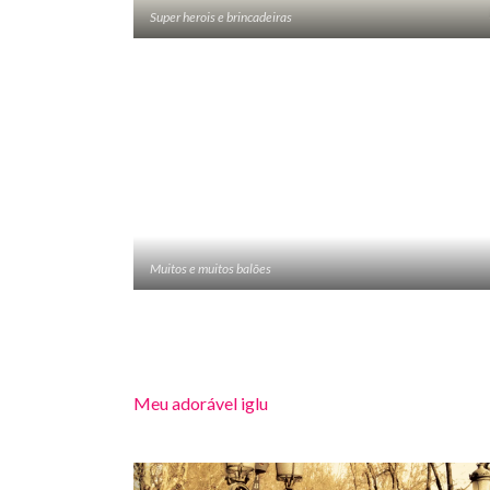
Super herois e brincadeiras
Muitos e muitos balões
Meu adorável iglu