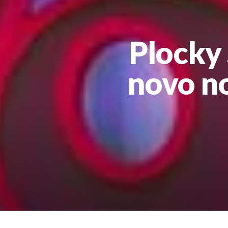
Plocky
novo no