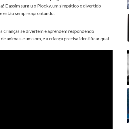
! E assim surgiu o Plocky, um simpático e divertido
ue estão sempre aprontando.
as crianças se divertem e aprendem respondendo
e animais e um som, e a criança precisa identificar qual