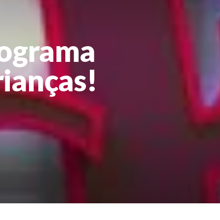
rograma
rianças!