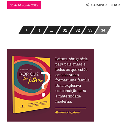
COMPARTILHAR
21 de Março de 2012
1
…
31
32
33
34