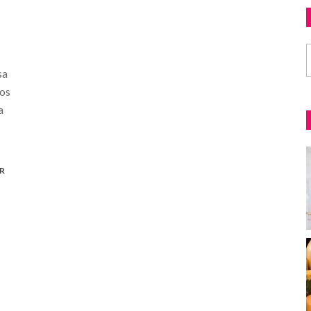
sa
 os
a
R