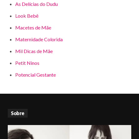
As Delícias do Dudu
Look Bebê
Macetes de Mãe
Maternidade Colorida
Mil Dicas de Mãe
Petit Ninos
Potencial Gestante
Sobre