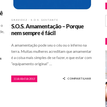
ê
GRAVIDEZ
S.O.S. GESTANTE
S.O.S. Amamentação – Porque
 o
de,
nem sempre é fácil
A amamentação pode seu o céu ou o inferno na
terra. Muitas mulheres acreditam que amamentar
é a coisa mais simples de se fazer, e que estar com
R
“equipamento original” …
COMPARTILHAR
11 de Abril de 2013