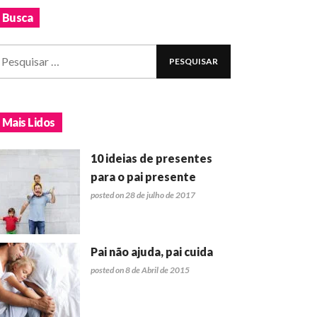
Busca
Mais Lidos
10 ideias de presentes
para o pai presente
posted on 28 de julho de 2017
Pai não ajuda, pai cuida
posted on 8 de Abril de 2015