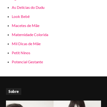
As Delícias do Dudu
Look Bebê
Macetes de Mãe
Maternidade Colorida
Mil Dicas de Mãe
Petit Ninos
Potencial Gestante
Sobre