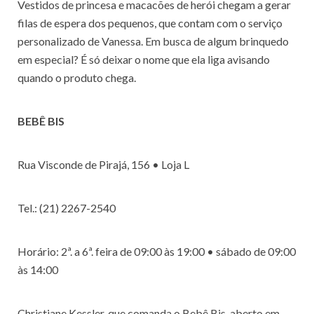
Vestidos de princesa e macacões de herói chegam a gerar
filas de espera dos pequenos, que contam com o serviço
personalizado de Vanessa. Em busca de algum brinquedo
em especial? É só deixar o nome que ela liga avisando
quando o produto chega.
BEBÊ BIS
Rua Visconde de Pirajá, 156 • Loja L
Tel.: (21) 2267-2540
Horário: 2ª. a 6ª. feira de 09:00 às 19:00 • sábado de 09:00
às 14:00
Christiane Kessler, que comanda o Bebê Bis, aberto em