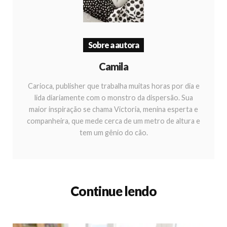
Sobre a autora
Camila
Carioca, publisher que trabalha muitas horas por dia e
lida diariamente com o monstro da dispersão. Sua
maior inspiração se chama Victoria, menina esperta e
companheira, que mede cerca de um metro de altura e
tem um gênio do cão.
Continue lendo