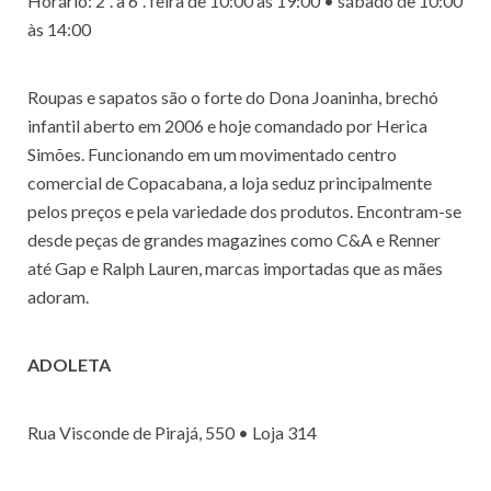
Horário: 2ª. a 6ª. feira de 10:00 às 19:00 • sábado de 10:00
às 14:00
Roupas e sapatos são o forte do Dona Joaninha, brechó
infantil aberto em 2006 e hoje comandado por Herica
Simões. Funcionando em um movimentado centro
comercial de Copacabana, a loja seduz principalmente
pelos preços e pela variedade dos produtos. Encontram-se
desde peças de grandes magazines como C&A e Renner
até Gap e Ralph Lauren, marcas importadas que as mães
adoram.
ADOLETA
Rua Visconde de Pirajá, 550 • Loja 314