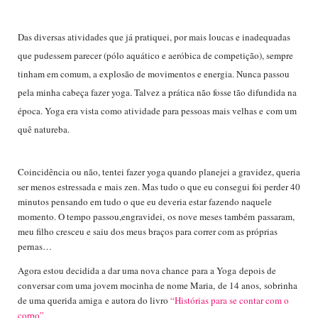
Das diversas atividades que já pratiquei, por mais loucas e inadequadas
que pudessem parecer (pólo aquático e aeróbica de competição), sempre
tinham em comum, a explosão de movimentos e energi
a. Nunca passou
pela minha cabeç
a fazer yoga. Talvez a prática não fosse tão difundida na
época. Yoga era vista como atividad
e para pessoas mais velhas e
com um
quê natureba.
Coincidência ou não, tentei fazer yoga quando planejei a gravidez, queria
se
r menos estressada e mais zen. Mas t
udo o que eu consegui foi perder 40
minutos pensando em tudo o que eu deveria estar fazendo naquele
momento. O tempo passou,
engravidei,
os nove meses também
passaram,
meu filho cresceu e saiu dos meus braços para correr com as próprias
pernas…
Agora e
stou decidida a dar uma nova chance
para a Yoga
depoi
s de
conversar com uma jovem moc
inha de nome Maria,
de 14 anos,
sobrinha
de uma querida amiga
e autora do livro
“Histórias para se contar com o
corpo”.