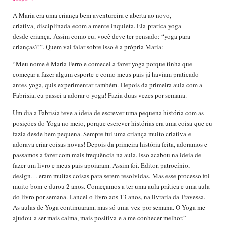
A Maria era uma criança bem aventurei
ra e aberta ao novo,
criativa,
disciplinada
e
com a mente inquieta
. Ela
pratica
yoga
desde
criança.
Assim como eu, voc
ê deve ter pensado: “
yoga para
crianças?!”
. Quem vai falar sobre isso é a própria Maria:
“
Meu nome é Maria Ferro e c
omecei a fazer yoga porque t
inha qu
e
começar a fazer algum esporte
e como meus pais já haviam praticado
antes
yoga
, quis experimentar
também
. Depois da primeira aula com a
Fabrisia, eu passei a adorar o yoga! Fazia duas vezes por semana.
Um dia a Fabrisia teve a ide
ia de escrever uma pequena história com as
posições do Yoga no meio, porque escrever histórias era uma coisa
que eu
fazia desde bem pequena. S
empre fui uma criança muito criati
va
e
adorava criar coisas novas! Depois da primeira história feita, adoramos e
passamos a fazer com mais frequê
ncia na aula. Isso acabou na ideia de
fazer um livro e meus pais apoiaram. A
ssim foi. Editor, patrocínio,
design… eram muitas coisas para serem resolvidas.
Mas esse processo foi
muito bom
e durou 2 anos. Começamos a ter uma aula prática e uma aula
do livro por semana. Lancei o livro aos 13 anos, na livraria da Travessa.
As aulas de Yoga continuaram, mas só uma
vez
por semana. O Yoga me
ajudou
a ser mais calma, mais positiva
e a me conhecer melhor.”