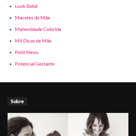
Look Bebê
Macetes de Mãe
Maternidade Colorida
Mil Dicas de Mãe
Petit Ninos
Potencial Gestante
Sobre