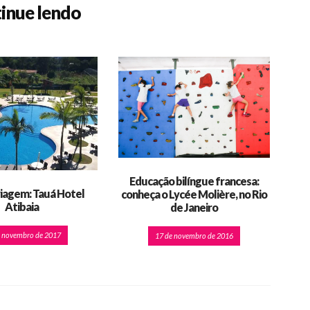
inue lendo
Educação bilíngue francesa:
viagem: Tauá Hotel
conheça o Lycée Molière, no Rio
Atibaia
de Janeiro
e novembro de 2017
17 de novembro de 2016