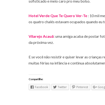
sofisticado e meio caro pro meu bolso.
Hotel Verde Que Te Quero Ver-Te
: 10 mil m
os quatro chalés estavam ocupados quando eu te
Vilarejo Acauã
: uma amiga acaba de postar foto
da próxima vez.
E se você não resistir e quiser levar as criança
muitas férias na infância e continua absolutamen
Compartilhe:
Facebook
Twitter
Pinterest
Goog