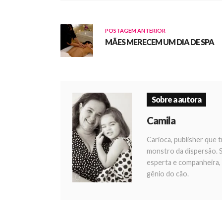
POSTAGEM ANTERIOR
MÃES MERECEM UM DIA DE SPA
Sobre a autora
Camila
Carioca, publisher que t
monstro da dispersão. S
esperta e companheira,
gênio do cão.