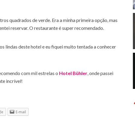
etros quadrados de verde. Era a minha primeira opção, mas
ntei reservar. O restaurante é super recomendado.
s lindas deste hotel e eu fiquei muito tentada a conhecer
s recomendo com mil estrelas o
Hotel Bühler
, onde passei
te incrível!
le
E-mail