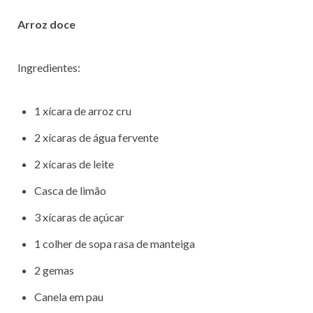
Arroz doce
Ingredientes:
1 xícara de arroz cru
2 xícaras de água fervente
2 xícaras de leite
Casca de limão
3 xícaras de açúcar
1 colher de sopa rasa de manteiga
2 gemas
Canela em pau