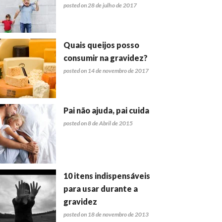
posted on 28 de julho de 2017
Quais queijos posso
consumir na gravidez?
posted on 14 de novembro de 2017
Pai não ajuda, pai cuida
posted on 8 de Abril de 2015
10 itens indispensáveis
para usar durante a
gravidez
posted on 18 de novembro de 2013