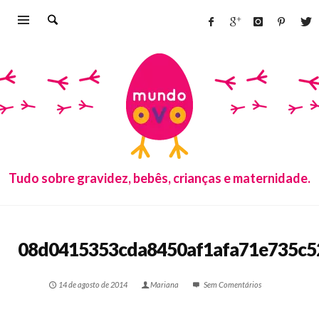
Tudo sobre gravidez, bebês, crianças e maternidade.
08d0415353cda8450af1afa71e735c5
14 de agosto de 2014
Mariana
Sem Comentários