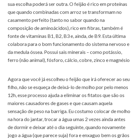
sua escolha poderá ser outra. O feijão é rico em proteínas
que quando combinadas com arroz se transformam no
casamento perfeito (tanto no sabor quando na
composição de aminoácidos), rico em fibras, também é
fonte de vitaminas B1, B2, B3 e, ainda, de B9. Esta última
colabora para o bom funcionamento do sistema nervoso e
da medula óssea. Possui sais minerais – como potássio,
ferro (não animal), fósforo, cálcio, cobre, zinco e magnésio
Agora que você já escolheu o feijão que irá oferecer ao seu
filho, não se esqueça de deixá-lo de molho por pelo menos
12h, esse processo ajuda a eliminar os fitatos que são os
maiores causadores de gases e que causam aquela
sensação de peso na barriga. Eu costumo colocar de molho
na hora do jantar, trocar a água umas 2 vezes ainda antes
de dormir e deixar até o dia seguinte, quando novamente
jogo a água (que parece suja) fora e enxaguo bem os grãos