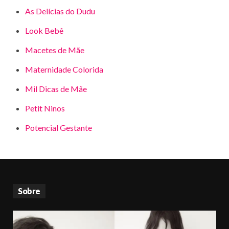
As Delícias do Dudu
Look Bebê
Macetes de Mãe
Maternidade Colorida
Mil Dicas de Mãe
Petit Ninos
Potencial Gestante
Sobre