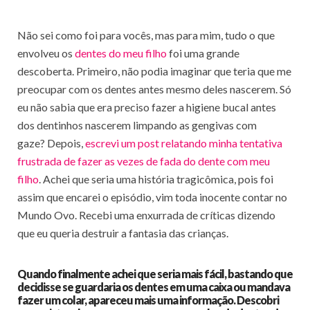
Não sei como foi para vocês, mas para mim, tudo o que
envolveu os
dentes do meu filho
foi uma grande
descoberta. Primeiro, não podia imaginar que teria que me
preocupar com os dentes antes mesmo deles nascerem. Só
eu não sabia que era preciso fazer a higiene bucal antes
dos dentinhos nascerem limpando as gengivas com
gaze? Depois,
escrevi um post relatando minha tentativa
frustrada de fazer as vezes de fada do dente com meu
filho
. Achei que seria uma história tragicômica, pois foi
assim que encarei o episódio, vim toda inocente contar no
Mundo Ovo. Recebi uma enxurrada de críticas dizendo
que eu queria destruir a fantasia das crianças.
Quando finalmente achei que seria mais fácil, bastando que
decidisse se guardaria os dentes em uma caixa ou mandava
fazer um colar, apareceu mais uma informação. Descobri