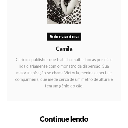
Sobre a autora
Camila
Carioca, publisher que trabalha muitas horas por dia e
lida diariamente com o monstro da dispersão. Sua
maior inspiração se chama Victoria, menina esperta e
companheira, que mede cerca de um metro de altura e
tem um gênio do cão.
Continue lendo