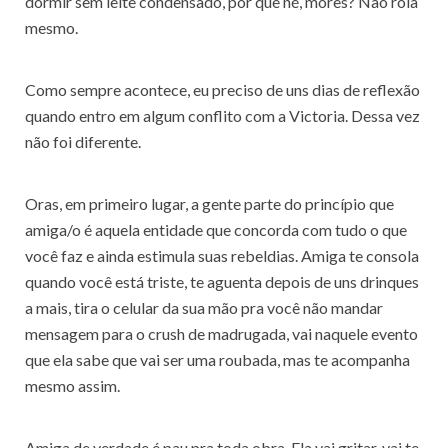
dormir sem leite condensado, por que né, mores? Não rola
mesmo.
Como sempre acontece, eu preciso de uns dias de reflexão
quando entro em algum conflito com a Victoria. Dessa vez
não foi diferente.
Oras, em primeiro lugar, a gente parte do princípio que
amiga/o é aquela entidade que concorda com tudo o que
você faz e ainda estimula suas rebeldias. Amiga te consola
quando você está triste, te aguenta depois de uns drinques
a mais, tira o celular da sua mão pra você não mandar
mensagem para o crush de madrugada, vai naquele evento
que ela sabe que vai ser uma roubada, mas te acompanha
mesmo assim.
Amiga de verdade é pau pra toda obra. Ela vai gritar, vai te