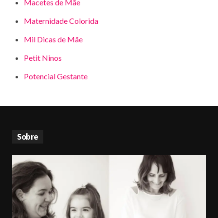
Macetes de Mãe
Maternidade Colorida
Mil Dicas de Mãe
Petit Ninos
Potencial Gestante
Sobre