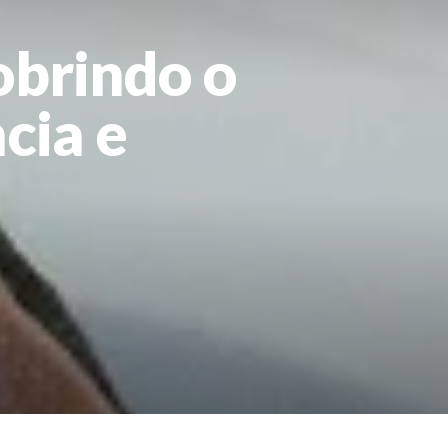
brindo o
cia e