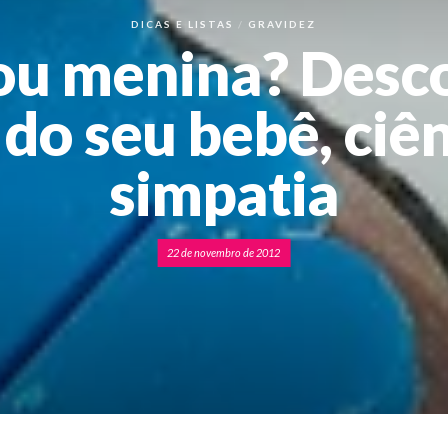
DICAS E LISTAS
GRAVIDEZ
ou menina? Desco
 do seu bebê, ciên
simpatia
22 de novembro de 2012