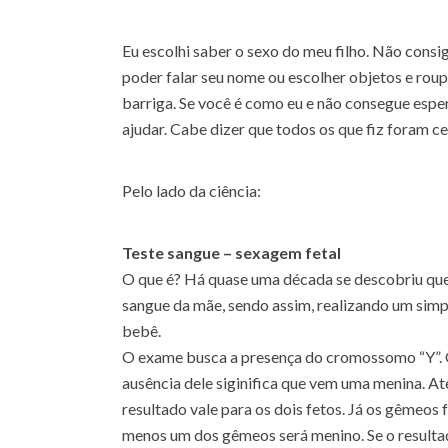
Eu escolhi saber o sexo do meu filho. Não consi
poder falar seu nome ou escolher objetos e rou
barriga. Se você é como eu e não consegue esper
ajudar. Cabe dizer que todos os que fiz foram c
Pelo lado da ciência:
Teste sangue – sexagem fetal
O que é? Há quase uma década se descobriu qu
sangue da mãe, sendo assim, realizando um sim
bebê.
O exame busca a presença do cromossomo “Y”. Q
ausência dele siginifica que vem uma menina. Ate
resultado vale para os dois fetos. Já os gêmeos f
menos um dos gêmeos será menino. Se o resulta