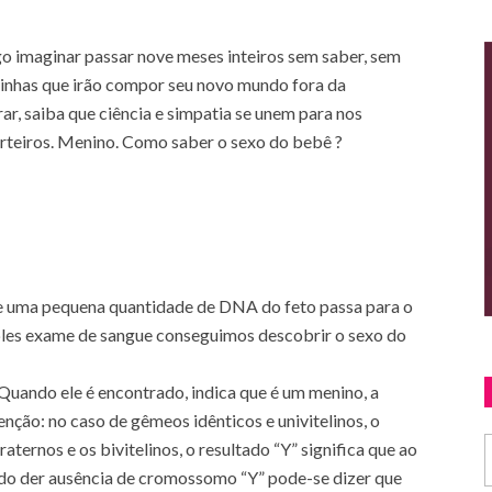
go imaginar passar nove meses inteiros sem saber, sem
pinhas que irão compor seu novo mundo fora da
ar, saiba que ciência e simpatia se unem para nos
erteiros. Menino. Como saber o sexo do bebê ?
e uma pequena quantidade de DNA do feto passa para o
ples exame de sangue conseguimos descobrir o sexo do
uando ele é encontrado, indica que é um menino, a
nção: no caso de gêmeos idênticos e univitelinos, o
raternos e os bivitelinos, o resultado “Y” significa que ao
do der ausência de cromossomo “Y” pode-se dizer que