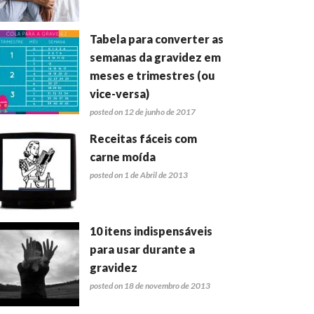
Tabela para converter as
semanas da gravidez em
meses e trimestres (ou
vice-versa)
posted on 12 de junho de 2017
Receitas fáceis com
carne moída
posted on 1 de Abril de 2013
10 itens indispensáveis
para usar durante a
gravidez
posted on 18 de novembro de 2013