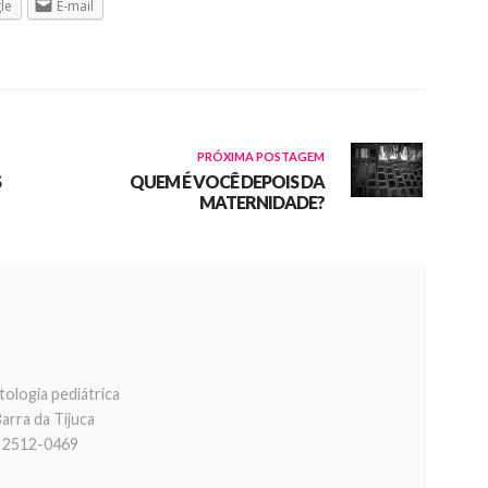
le
E-mail
PRÓXIMA POSTAGEM
S
QUEM É VOCÊ DEPOIS DA
MATERNIDADE?
ctologia pediátrica
arra da Tijuca
e 2512-0469