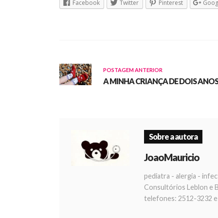
Facebook
Twitter
Pinterest
Goog
POSTAGEM ANTERIOR
A MINHA CRIANÇA DE DOIS ANO
Sobre a autora
JoaoMauricio
pediatra - alergia - infe
Consultórios Leblon e B
telefones: 2512-3232 