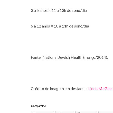
3 a 5 anos = 11 a 13h de sono/dia
6 a 12 anos = 10 a 11h de sono/dia
Fonte: National Jewish Health (março/2014).
Crédito de imagem em destaque:
Linda McGee
Compartilhe: