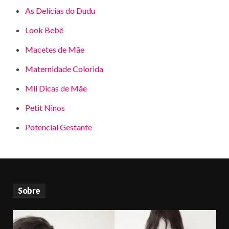
As Delícias do Dudu
Look Bebê
Macetes de Mãe
Maternidade Colorida
Mil Dicas de Mãe
Petit Ninos
Potencial Gestante
Sobre