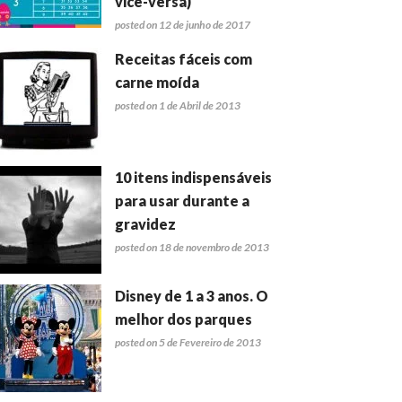
vice-versa)
posted on 12 de junho de 2017
Receitas fáceis com
carne moída
posted on 1 de Abril de 2013
10 itens indispensáveis
para usar durante a
gravidez
posted on 18 de novembro de 2013
Disney de 1 a 3 anos. O
melhor dos parques
posted on 5 de Fevereiro de 2013