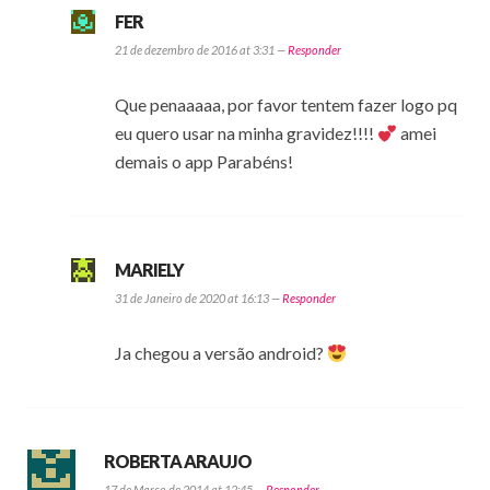
FER
21 de dezembro de 2016 at 3:31 —
Responder
Que penaaaaa, por favor tentem fazer logo pq
eu quero usar na minha gravidez!!!!
amei
demais o app Parabéns!
MARIELY
31 de Janeiro de 2020 at 16:13 —
Responder
Ja chegou a versão android?
ROBERTA ARAUJO
17 de Março de 2014 at 12:45 —
Responder