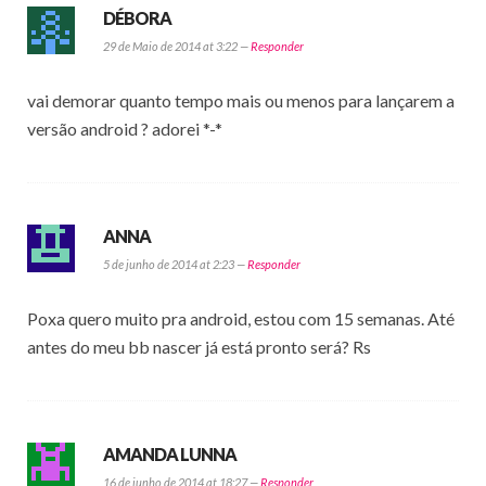
DÉBORA
29 de Maio de 2014 at 3:22 —
Responder
vai demorar quanto tempo mais ou menos para lançarem a
versão android ? adorei *-*
ANNA
5 de junho de 2014 at 2:23 —
Responder
Poxa quero muito pra android, estou com 15 semanas. Até
antes do meu bb nascer já está pronto será? Rs
AMANDA LUNNA
16 de junho de 2014 at 18:27 —
Responder