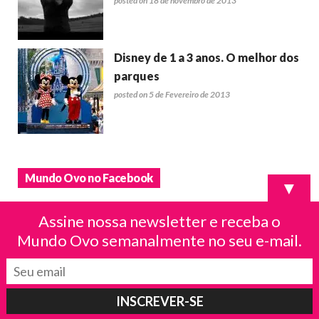
posted on 18 de novembro de 2013
Disney de 1 a 3 anos. O melhor dos
parques
posted on 5 de Fevereiro de 2013
Mundo Ovo no Facebook
▼
Assine nossa newsletter e receba o
Mundo Ovo semanalmente no seu e-mail.