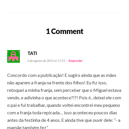
1 Comment
TATI
6 de agosto de 2015 at 17:21 —
Responder
Concordo com a publicação! E sugiro ainda que as mães
não aparem a franja na frente dos filhos! Eu fiz isso,
retoquei a minha franja, sem perceber que o Miguel estava
vendo, e adivinha o que acontece?!?! Pois é.. deixei ele com
o pai e fui trabalhar, quando voltei encontrei meu pequeno
com a franja toda repicada… isso aconteceu poucos dias
antes da festinha de 4 anos. E ainda tive que ouvir dele: “- a
mamãe também fez”