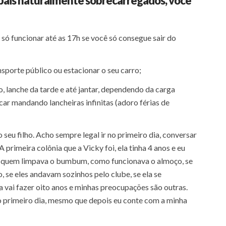
pais naturalmente sobrecarregados, você
a só funcionar até as 17h se você só consegue sair do
nsporte público ou estacionar o seu carro;
, lanche da tarde e até jantar, dependendo da carga
icar mandando lancheiras infinitas (adoro férias de
 seu filho. Acho sempre legal ir no primeiro dia, conversar
 primeira colônia que a Vicky foi, ela tinha 4 anos e eu
o, quem limpava o bumbum, como funcionava o almoço, se
, se eles andavam sozinhos pelo clube, se ela se
a vai fazer oito anos e minhas preocupações são outras.
o primeiro dia, mesmo que depois eu conte com a minha