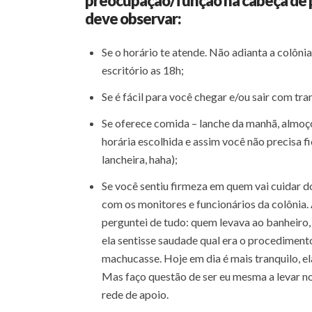
preocupação/função na cabeça de 
deve observar:
Se o horário te atende. Não adianta a colôni
escritório as 18h;
Se é fácil para você chegar e/ou sair com tra
Se oferece comida – lanche da manhã, almoço
horária escolhida e assim você não precisa f
lancheira, haha);
Se você sentiu firmeza em quem vai cuidar do
com os monitores e funcionários da colônia. A
perguntei de tudo: quem levava ao banheir
ela sentisse saudade qual era o procedimento
machucasse. Hoje em dia é mais tranquilo, el
Mas faço questão de ser eu mesma a levar n
rede de apoio.