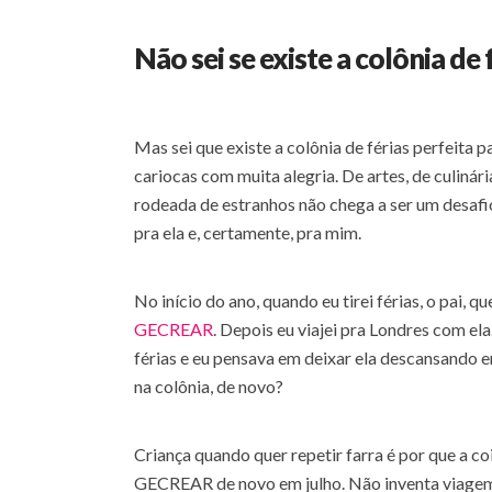
Não sei se existe a colônia de 
Mas sei que existe a colônia de férias perfeita p
cariocas com muita alegria. De artes, de culinári
rodeada de estranhos não chega a ser um desafio 
pra ela e, certamente, pra mim.
No início do ano, quando eu tirei férias, o pai, q
GECREAR
. Depois eu viajei pra Londres com e
férias e eu pensava em deixar ela descansando e
na colônia, de novo?
Criança quando quer repetir farra é por que a coi
GECREAR de novo em julho. Não inventa viagem 