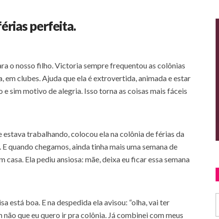
férias perfeita.
ara o nosso filho. Victoria sempre frequentou as colônias
a, em clubes. Ajuda que ela é extrovertida, animada e estar
e sim motivo de alegria. Isso torna as coisas mais fáceis
ue estava trabalhando, colocou ela na colônia de férias da
la. E quando chegamos, ainda tinha mais uma semana de
m casa. Ela pediu ansiosa: mãe, deixa eu ficar essa semana
sa está boa. E na despedida ela avisou: “olha, vai ter
não que eu quero ir pra colônia. Já combinei com meus