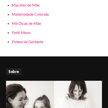
Macetes de Mãe
Maternidade Colorida
Mil Dicas de Mãe
Petit Ninos
Potencial Gestante
Sobre