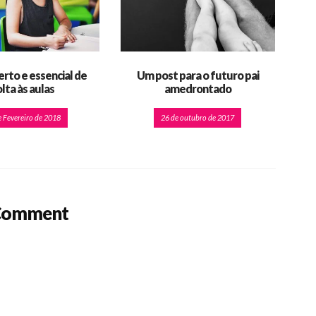
erto e essencial de
Um post para o futuro pai
lta às aulas
amedrontado
e Fevereiro de 2018
26 de outubro de 2017
Comment