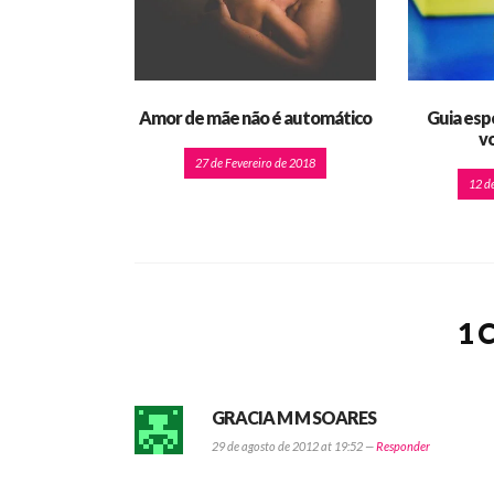
Amor de mãe não é automático
Guia esp
vo
27 de Fevereiro de 2018
12 d
1 
GRACIA M M SOARES
29 de agosto de 2012 at 19:52 —
Responder