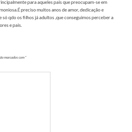
principalmente para aqueles pais que preocupam-se em
moniosa.É preciso muitos anos de amor, dedicação e
,e só qdo os filhos já adultos ,que conseguimos perceber a
res e pais.
são marcados com
*