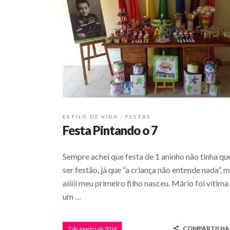
ESTILO DE VIDA
FESTAS
Festa Pintando o 7
Sempre achei que festa de 1 aninho não tinha qu
ser festão, já que “a criança não entende nada”, 
aííííí meu primeiro filho nasceu. Mário foi vítima
um …
COMPARTILHA
7 de Janeiro de 2014