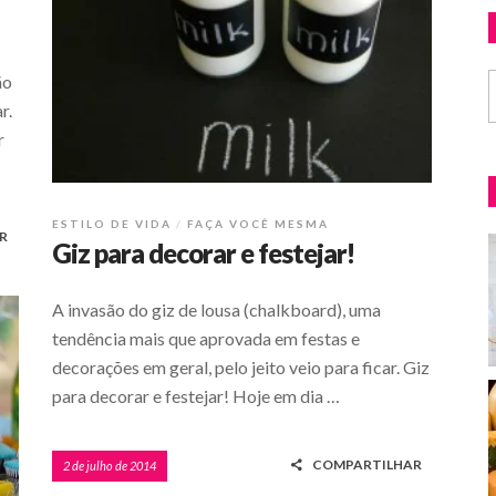
ão
r.
r
ESTILO DE VIDA
FAÇA VOCÊ MESMA
R
Giz para decorar e festejar!
A invasão do giz de lousa (chalkboard), uma
tendência mais que aprovada em festas e
decorações em geral, pelo jeito veio para ficar. Giz
para decorar e festejar! Hoje em dia …
COMPARTILHAR
2 de julho de 2014