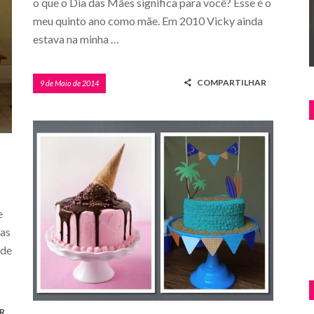
o que o Dia das Mães significa para você? Esse é o
meu quinto ano como mãe. Em 2010 Vicky ainda
estava na minha …
COMPARTILHAR
9 de Maio de 2014
e
mas
 de
R