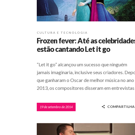
CULTURA E TECNOLOGIA
Frozen fever: Até as celebridade
estão cantando Let it go
“Let it go” alcançou um sucesso que ninguém
jamais imaginaria, inclusive seus criadores. Dep
que ganharam o Oscar de melhor música no ano
2013, os compositores disseram em entrevistas
COMPARTILHA
19 de setembro de 2014