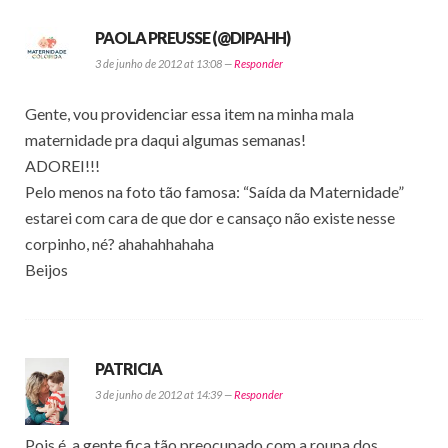
PAOLA PREUSSE (@DIPAHH)
3 de junho de 2012 at 13:08 —
Responder
Gente, vou providenciar essa item na minha mala
maternidade pra daqui algumas semanas!
ADOREI!!!
Pelo menos na foto tão famosa: “Saída da Maternidade”
estarei com cara de que dor e cansaço não existe nesse
corpinho, né? ahahahhahaha
Beijos
PATRICIA
3 de junho de 2012 at 14:39 —
Responder
Pois é, a gente fica tão preocupado com a roupa dos