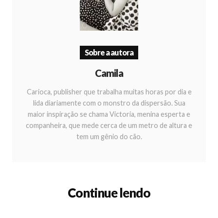
Sobre a autora
Camila
Carioca, publisher que trabalha muitas horas por dia e
lida diariamente com o monstro da dispersão. Sua
maior inspiração se chama Victoria, menina esperta e
companheira, que mede cerca de um metro de altura e
tem um gênio do cão.
Continue lendo