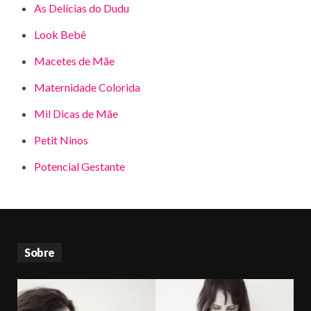
As Delícias do Dudu
Look Bebê
Macetes de Mãe
Maternidade Colorida
Mil Dicas de Mãe
Petit Ninos
Potencial Gestante
Sobre