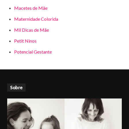
Macetes de Mãe
Maternidade Colorida
Mil Dicas de Mãe
Petit Ninos
Potencial Gestante
Sobre