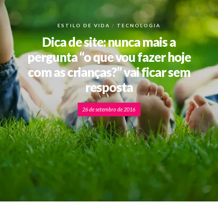
ESTILO DE VIDA
TECNOLOGIA
Dica de site: nunca mais a
pergunta “o que vou fazer hoje
com as crianças?” vai ficar sem
resposta
26 de setembro de 2016