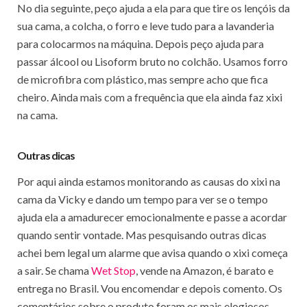
No dia seguinte, peço ajuda a ela para que tire os lençóis da
sua cama, a colcha, o forro e leve tudo para a lavanderia
para colocarmos na máquina. Depois peço ajuda para
passar álcool ou Lisoform bruto no colchão. Usamos forro
de microfibra com plástico, mas sempre acho que fica
cheiro. Ainda mais com a frequência que ela ainda faz xixi
na cama.
Outras dicas
Por aqui ainda estamos monitorando as causas do xixi na
cama da Vicky e dando um tempo para ver se o tempo
ajuda ela a amadurecer emocionalmente e passe a acordar
quando sentir vontade. Mas pesquisando outras dicas
achei bem legal um alarme que avisa quando o xixi começa
a sair. Se chama
Wet Stop
, vende na Amazon, é barato e
entrega no Brasil. Vou encomendar e depois comento. Os
comentários sobre o produto foram os mais elogiosos.