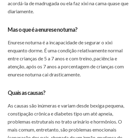
acordá-la de madrugada ou ela faz xixi na cama quase que
diariamente.
Mas o que é a enurese noturna?
Enurese noturna é a incapacidade de segurar o xixi
enquanto dorme. É uma condição relativamente normal
entre crianças de 5 a 7 anos e com treino, paciência e
atenção, após os 7 anos a porcentagem de crianças com
enurese noturna cai drasticamente.
Quais as causas?
As causas são inúmeras e variam desde bexiga pequena,
constipação crônica e diabetes tipo um até apneia,
problemas estruturais no trato urinário e hormônios. O
mais comum, entretanto, são problemas emocionais
(separação dos pais, chegada de um irmão, mudança de