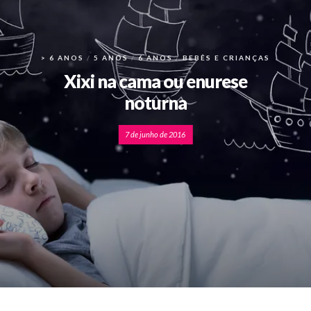
> 6 ANOS
5 ANOS
6 ANOS
BEBÊS E CRIANÇAS
Xixi na cama ou enurese
noturna
7 de junho de 2016