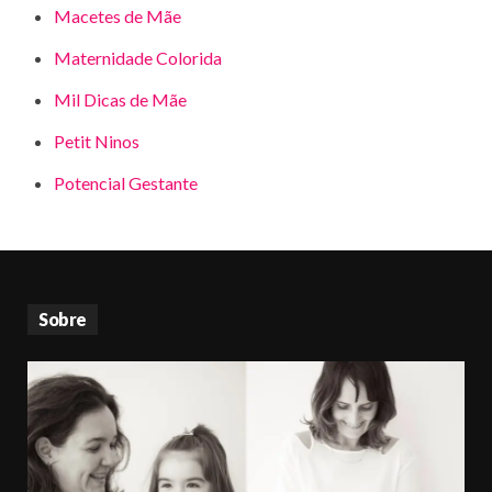
Macetes de Mãe
Maternidade Colorida
Mil Dicas de Mãe
Petit Ninos
Potencial Gestante
Sobre