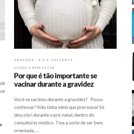
GRAVIDEZ
S.O.S. GESTANTE
SAÚDE E BEM ESTAR
Por que é tão importante se
vacinar durante a gravidez
 de
gue
Você se vacinou durante a gravidez? Posso
confessar? Não tinha ideia que precisava! Só
descobri durante o pré-natal, dentro do
consultório médico. Tive a sorte de ser bem
R
orientada, …