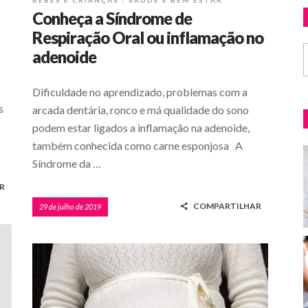
BEBÊS E CRIANÇAS
SAÚDE E BEM ESTAR
Conheça a Síndrome de
Respiração Oral ou inflamação no
adenoide
Dificuldade no aprendizado, problemas com a
s
arcada dentária, ronco e má qualidade do sono
podem estar ligados a inflamação na adenoide,
também conhecida como carne esponjosa A
Síndrome da …
R
COMPARTILHAR
29 de julho de 2019