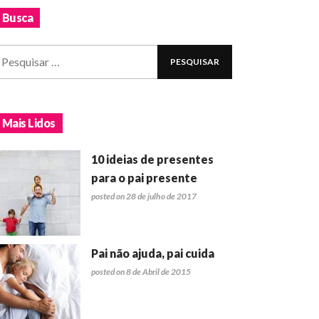
Busca
Mais Lidos
10 ideias de presentes
para o pai presente
posted on 28 de julho de 2017
Pai não ajuda, pai cuida
posted on 8 de Abril de 2015