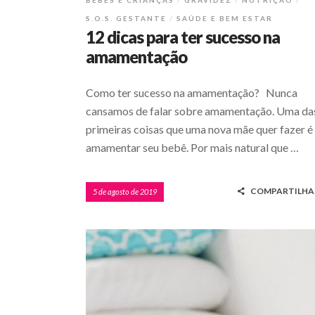
BEBÊS E CRIANÇAS
GRAVIDEZ
NUTRIÇÃO
S.O.S. GESTANTE
SAÚDE E BEM ESTAR
12 dicas para ter sucesso na
amamentação
Como ter sucesso na amamentação? Nunca
cansamos de falar sobre amamentação. Uma da
primeiras coisas que uma nova mãe quer fazer é
amamentar seu bebê. Por mais natural que …
COMPARTILHA
5 de agosto de 2019