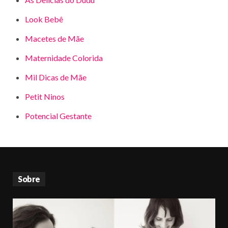
Look Bebê
Macetes de Mãe
Maternidade Colorida
Mil Dicas de Mãe
Petit Ninos
Potencial Gestante
Sobre