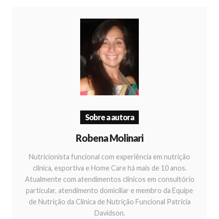
Sobre a autora
Robena Molinari
Nutricionista funcional com experiência em nutrição
clinica, esportiva e Home Care há mais de 10 anos.
Atualmente com atendimentos clínicos em consultório
particular, atendimento domiciliar e membro da Equipe
de Nutrição da Clinica de Nutrição Funcional Patricia
Davidson.