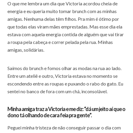
O que me lembra um dia que Victoria acordou cheia de
energia e eu queria muito tomar brunch com as minhas
amigas. Nenhuma delas têm filhos. Pra mim é ótimo por
que todas elas viram mães emprestadas. Mas esse dia ela
estava com aquela energia contida de alguém que vai tirar
a roupa pela cabeça e correr pelada pela rua. Minhas
amigas, solidárias.
Saímos do brunch e fomos olhar as modas na rua ao lado.
Entre um ateliê e outro, Victoria estava no momento se
escondendo entre as roupas e puxando o rabo do gato. Eu
sentei no banco de fora com um chá, inconsolável.
Minha amiga traz a Victoria e me diz: “dá um jeito aí que o
dono tá olhando de cara feia pra gente”.
Peguei minha tristeza de não conseguir passar o dia com