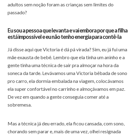
adultos sem noção foram as crianças sem limites do
passado?
Eu sou a pessoa que levanta e vai embora por que a filha
está impossível e eu não tenho energia para contê-la
Já disse aqui que Victoria é dá pá virada? Sim, eu já fui uma
mãe exausta de bebê. Lembro que ela tinha um aninho e a
gente tinha uma técnica de sair pra almoçar na hora da
soneca da tarde. Levávamos uma Victoria bêbada de sono
pro carro, ela dormia embalada na viagem, colocávamos
ela super confortável no carrinho e almoçávamos em paz.
De vez em quando a gente conseguia comer até a
sobremesa.
Mas a técnica já deu errado, ela ficou cansada, com sono,
chorando sem parar e, mais de uma vez, olhei resignada