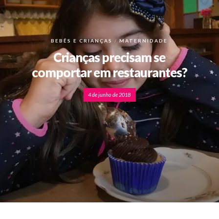
BEBÊS E CRIANÇAS
MATERNIDADE
Crianças precisam se
comportar em restaurantes?
4 de junho de 2018